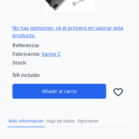
No hay opiniones; sé el primero en valorar este
producto.
Referencia
:
Fabricante
:
Varios C
Stock
:
IVA incluído
Añadir al carro
Añad
Más información
Hoja de datos
Opiniones