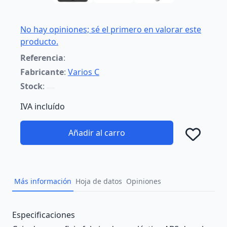
No hay opiniones; sé el primero en valorar este
producto.
Referencia
:
Fabricante
:
Varios C
Stock
:
IVA incluído
Añadir al carro
Añad
Más información
Hoja de datos
Opiniones
Description
Especificaciones