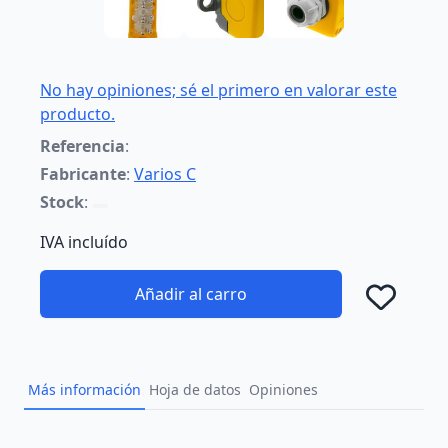
No hay opiniones; sé el primero en valorar este
producto.
Referencia
:
Fabricante
:
Varios C
Stock
:
IVA incluído
Añadir al carro
Añad
Más información
Hoja de datos
Opiniones