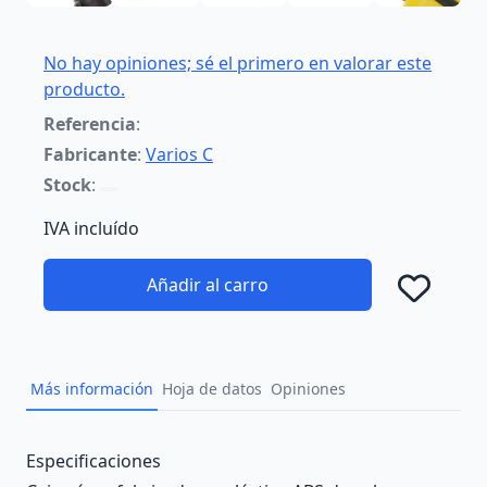
No hay opiniones; sé el primero en valorar este
producto.
Referencia
:
Fabricante
:
Varios C
Stock
:
IVA incluído
Añadir al carro
Añad
Más información
Hoja de datos
Opiniones
Description
Especificaciones