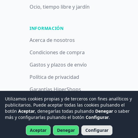
Ocio, tiempo libre y jardín
INFORMACIÓN
Acerca de nosotros
Condiciones de compra
Gastos y plazos de envío
Política de privacidad
Garantías HiperShops
Utilizamos cookies propias y de terceros con fines analíticos y
Política de cookies
publicitarios. Puede aceptar todas las cookies pulsando el
botón
Aceptar
, denegarlas todas pulsando
Denegar
o saber
más y configurarlas pulsando el botón
Configurar
.
© 2008 -
2026
Hogar Digital e Inmótica Ingenieros, S.L.
Aceptar
Denegar
Configurar