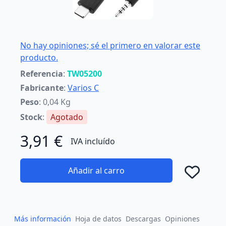
No hay opiniones; sé el primero en valorar este
producto.
Referencia
:
TW05200
Fabricante
:
Varios C
Peso
: 0,04 Kg
Stock
:
Agotado
3,91 €
IVA incluído
Añadir al carro
Añad
Más información
Hoja de datos
Descargas
Opiniones