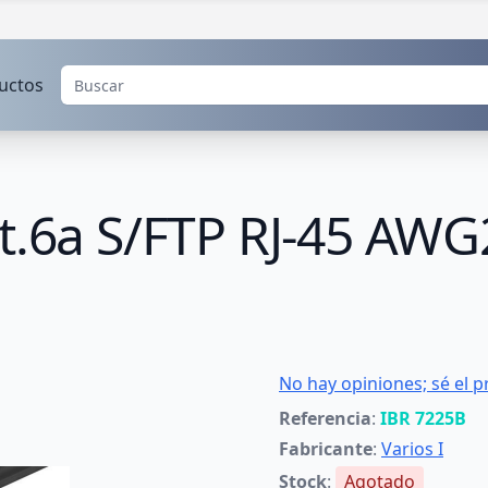
uctos
at.6a S/FTP RJ-45 AW
No hay opiniones; sé el p
Referencia
:
IBR 7225B
Fabricante
:
Varios I
Stock
:
Agotado