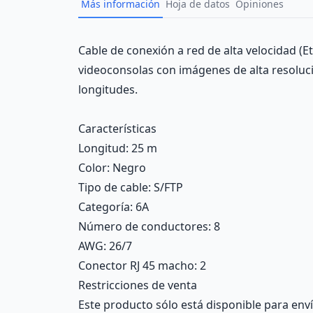
Más información
Hoja de datos
Opiniones
Description
Cable de conexión a red de alta velocidad (E
videoconsolas con imágenes de alta resolució
longitudes.
Características
Longitud
: 25 m
Color
: Negro
Tipo de cable
: S/FTP
Categoría
: 6A
Número de conductores
: 8
AWG
: 26/7
Conector RJ 45 macho
: 2
Restricciones de venta
Este producto sólo está disponible para enví