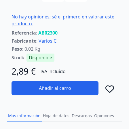
No hay opiniones; sé el primero en valorar este
producto.
Referencia
:
AB02300
Fabricante
:
Varios C
Peso
: 0,02 Kg
Stock
:
Disponible
2,89 €
IVA incluído
Añadir al carro
Añad
Más información
Hoja de datos
Descargas
Opiniones