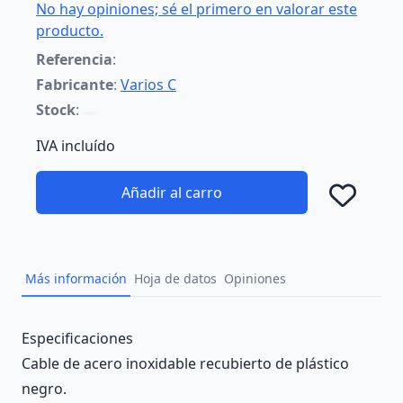
No hay opiniones; sé el primero en valorar este
producto.
Referencia
:
Fabricante
:
Varios C
Stock
:
IVA incluído
Añadir al carro
Añad
Más información
Hoja de datos
Opiniones
Description
Especificaciones
Cable de acero inoxidable recubierto de plástico
negro.