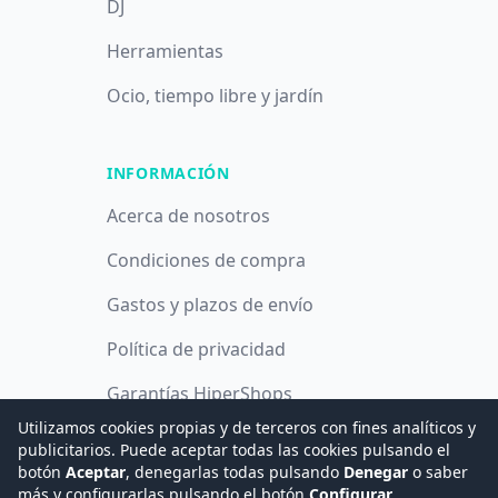
DJ
Herramientas
Ocio, tiempo libre y jardín
INFORMACIÓN
Acerca de nosotros
Condiciones de compra
Gastos y plazos de envío
Política de privacidad
Garantías HiperShops
Utilizamos cookies propias y de terceros con fines analíticos y
Política de cookies
publicitarios. Puede aceptar todas las cookies pulsando el
botón
Aceptar
, denegarlas todas pulsando
Denegar
o saber
más y configurarlas pulsando el botón
Configurar
.