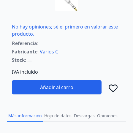
No hay opiniones; sé el primero en valorar este
producto.
Referencia
:
Fabricante
:
Varios C
Stock
:
IVA incluído
Añadir al carro
Añad
Más información
Hoja de datos
Descargas
Opiniones