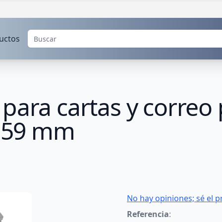
uctos
para cartas y correo 
 259 mm
No hay opiniones; sé el p
Referencia
: