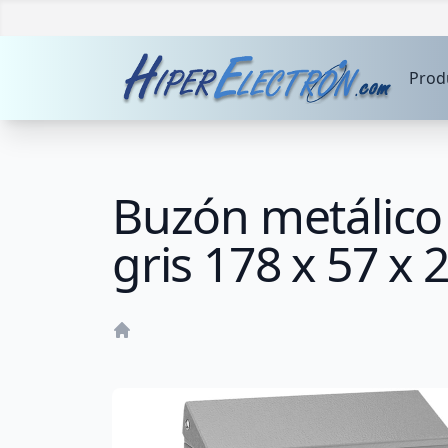
Prod
Buzón metálico 
gris 178 x 57 x
Home