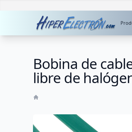
Prod
Bobina de cable
libre de halóg
Home