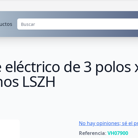
uctos
 eléctrico de 3 polos
enos LSZH
No hay opiniones; sé el p
Referencia
:
VH07900