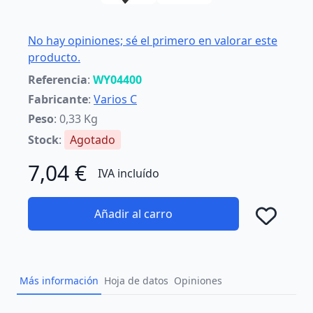
No hay opiniones; sé el primero en valorar este
producto.
Referencia
:
WY04400
Fabricante
:
Varios C
Peso
: 0,33 Kg
Stock
:
Agotado
7,04 €
IVA incluído
Añadir al carro
Añad
Más información
Hoja de datos
Opiniones