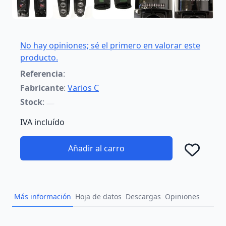
No hay opiniones; sé el primero en valorar este
producto.
Referencia
:
Fabricante
:
Varios C
Stock
:
IVA incluído
Añadir al carro
Añad
Más información
Hoja de datos
Descargas
Opiniones