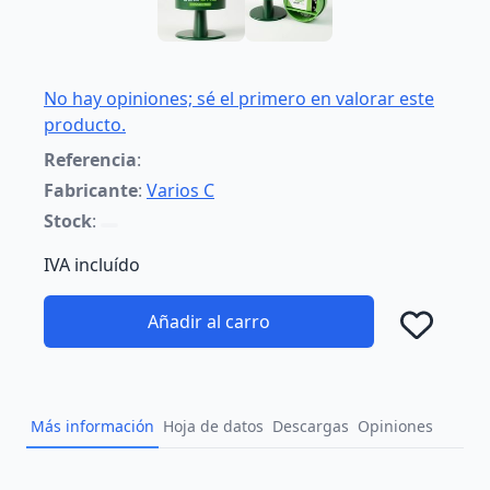
No hay opiniones; sé el primero en valorar este
producto.
Referencia
:
Fabricante
:
Varios C
Stock
:
IVA incluído
Añadir al carro
Añad
Más información
Hoja de datos
Descargas
Opiniones