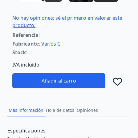
No hay opiniones; sé el primero en valorar este
producto.
Referencia
:
Fabricante
:
Varios C
Stock
:
IVA incluído
Añadir al carro
Añad
Más información
Hoja de datos
Opiniones
Description
Especificaciones