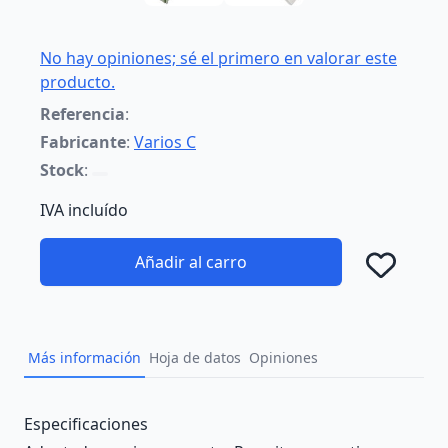
No hay opiniones; sé el primero en valorar este
producto.
Referencia
:
Fabricante
:
Varios C
Stock
:
IVA incluído
Añadir al carro
Añad
Más información
Hoja de datos
Opiniones
Description
Especificaciones