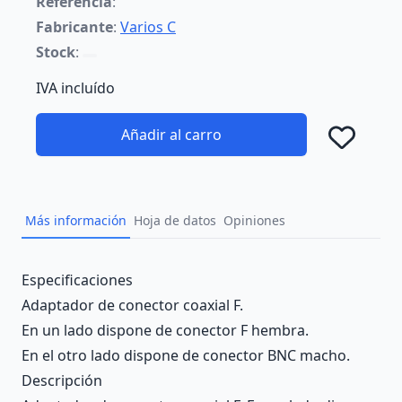
Referencia
:
Fabricante
:
Varios C
Stock
:
IVA incluído
Añadir al carro
Añad
Más información
Hoja de datos
Opiniones
Description
Especificaciones
Adaptador de conector coaxial F.
En un lado dispone de conector F hembra.
En el otro lado dispone de conector BNC macho.
Descripción