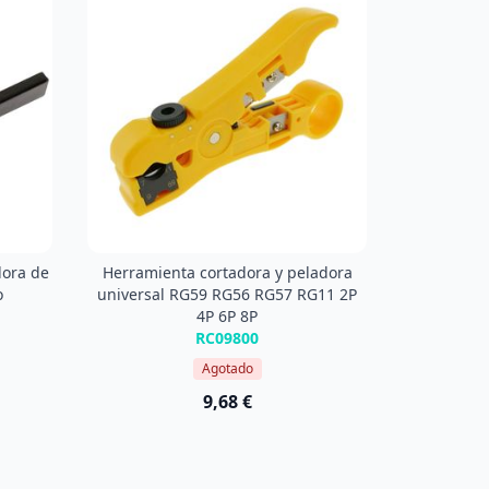
dora de
Herramienta cortadora y peladora
o
universal RG59 RG56 RG57 RG11 2P
4P 6P 8P
RC09800
Agotado
9,68 €