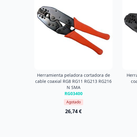
Herramienta peladora cortadora de
Herr
cable coaxial RG8 RG11 RG213 RG216
co
N SMA
RG03400
Agotado
26,74 €