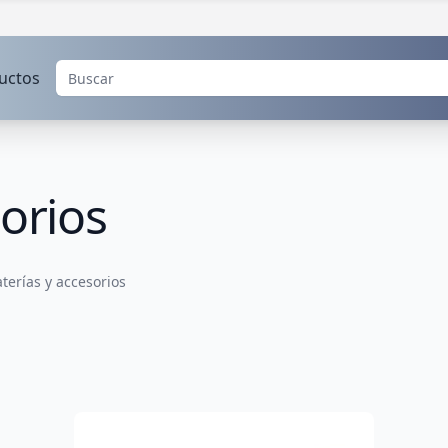
uctos
sorios
terías y accesorios