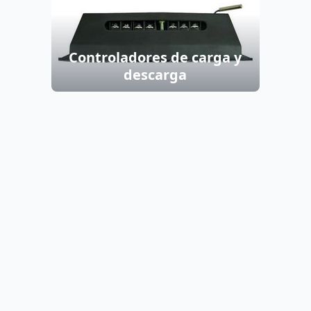
Controladores de carga y
descarga