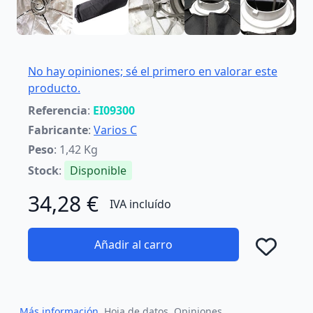
No hay opiniones; sé el primero en valorar este
producto.
Referencia
:
EI09300
Fabricante
:
Varios C
Peso
: 1,42 Kg
Stock
:
Disponible
34,28 €
IVA incluído
Añadir al carro
Añad
Más información
Hoja de datos
Opiniones