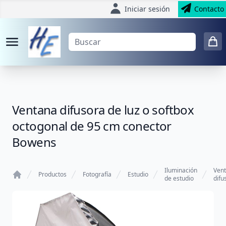
Iniciar sesión
Contacto
Ventana difusora de luz o softbox
octogonal de 95 cm conector
Bowens
Iluminación
Ven
Productos
Fotografía
Estudio
de estudio
difu
Home