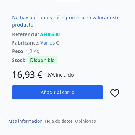
No hay opiniones; sé el primero en valorar este
producto.
Referencia
:
AE06600
Fabricante
:
Varios C
Peso
: 1,2 Kg
Stock
:
Disponible
16,93 €
IVA incluído
Añadir al carro
Añad
Más información
Hoja de datos
Opiniones