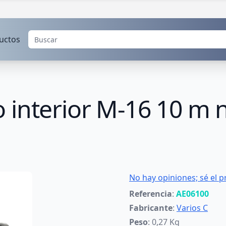
uctos
 interior M-16 10 m 
No hay opiniones; sé el p
Referencia
:
AE06100
Fabricante
:
Varios C
Peso
: 0,27 Kg