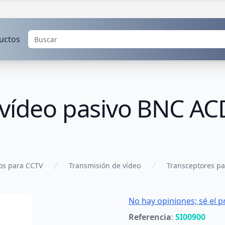
uctos
 vídeo pasivo BNC AC
os para CCTV
Transmisión de vídeo
Transceptores pa
No hay opiniones; sé el p
Referencia
:
SI00900