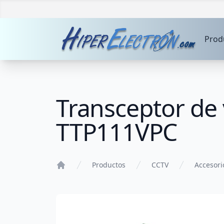
Prod
Transceptor de
TTP111VPC
Productos
CCTV
Accesori
Home