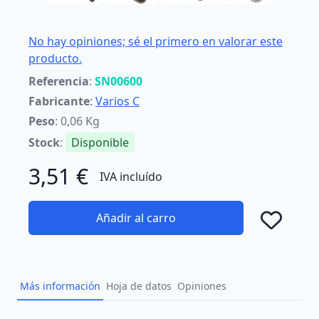
No hay opiniones; sé el primero en valorar este
producto.
Referencia
:
SN00600
Fabricante
:
Varios C
Peso
: 0,06 Kg
Stock
:
Disponible
3,51 €
IVA incluído
Añadir al carro
Añad
Más información
Hoja de datos
Opiniones