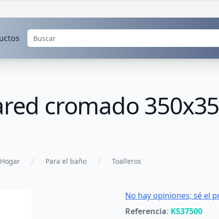
uctos
pared cromado 350x
Hogar
Para el baño
Toalleros
No hay opiniones; sé el p
Referencia
:
KS37500