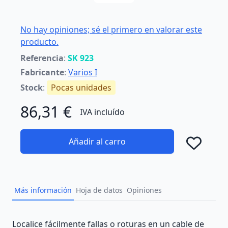
No hay opiniones; sé el primero en valorar este
producto.
Referencia
:
SK 923
Fabricante
:
Varios I
Stock
:
Pocas unidades
86,31 €
IVA incluído
Añadir al carro
Añad
Más información
Hoja de datos
Opiniones
Description
Localice fácilmente fallas o roturas en un cable de