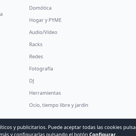
Domótica
da
Hogar y PYME
Audio/Vídeo
Racks
Redes
Fotografía
DJ
Herramientas
Ocio, tiempo libre y jardín
íticos y publicitarios. Puede aceptar todas las cookies puls
© 2008 -
2026
Hogar Digital e Inmótica Ingenieros, S.L.
más y configurarlas pulsando el botón
Configurar
.