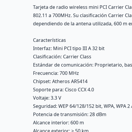
Description
Tarjeta de radio wireless mini PCI Carrier C
802.11 a 700MHz. Su clasificación Carrier Cl
dependiendo de la antena utilizada, 600 m e
Características
Interfaz
: Mini PCI tipo III A 32 bit
Clasificación
: Carrier Class
Estándar de comunicación
: Proprietario, b
Frecuencia
: 700 MHz
Chipset
: Atheros AR5414
Soporte para
: Cisco CCX 4.0
Voltaje
: 3.3 V
Seguridad
: WEP 64/128/152 bit, WPA, WPA 
Potencia de transmisión
: 28 dBm
Alcance interior
: 600 m
Alcance exterior
: > 50 km