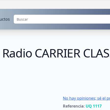
uctos
CI Radio CARRIER CLA
No hay opiniones; sé el p
Referencia
:
UQ 1117