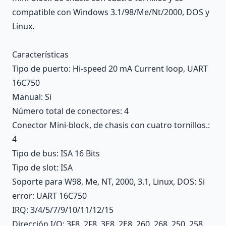
compatible con Windows 3.1/98/Me/Nt/2000, DOS y
Linux.
Características
Tipo de puerto
: Hi-speed 20 mA Current loop, UART
16C750
Manual
: Si
Número total de conectores
: 4
Conector Mini-block, de chasis con cuatro tornillos.
:
4
Tipo de bus
: ISA 16 Bits
Tipo de slot
: ISA
Soporte para W98, Me, NT, 2000, 3.1, Linux, DOS
: Si
error
: UART 16C750
IRQ
: 3/4/5/7/9/10/11/12/15
Dirección I/O
: 3F8, 2F8, 3E8, 2E8, 260, 268, 250, 258,