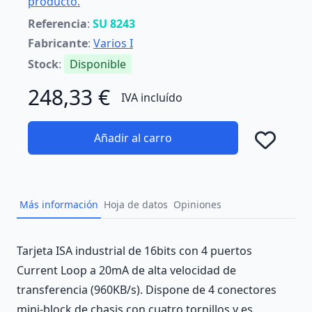
producto.
Referencia
:
SU 8243
Fabricante
:
Varios I
Stock
:
Disponible
248,33 €
IVA incluído
Añadir al carro
Añad
Más información
Hoja de datos
Opiniones
Description
Tarjeta ISA industrial de 16bits con 4 puertos
Current Loop a 20mA de alta velocidad de
transferencia (960KB/s). Dispone de 4 conectores
mini-block de chasis con cuatro tornillos y es