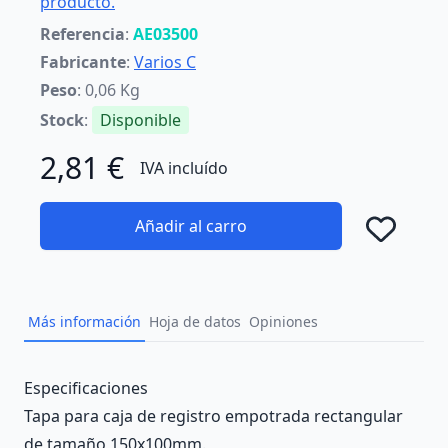
producto.
Referencia
:
AE03500
Fabricante
:
Varios C
Peso
: 0,06 Kg
Stock
:
Disponible
2,81 €
IVA incluído
Añadir al carro
Añad
Más información
Hoja de datos
Opiniones
Description
Especificaciones
Tapa para caja de registro empotrada rectangular
de tamaño 150x100mm.