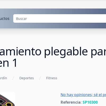
uctos
amiento plegable para
en 1
ardín
Deportes
Fitness
No hay opiniones; sé el p
Referencia
:
SP10300