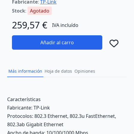
Fabricante
:
TP-Link
Stock
:
Agotado
259,57 €
IVA incluído
Añadir al carro
Añad
Más información
Hoja de datos
Opiniones
Description
Características
Fabricante
: TP-Link
Protocolos
: 802.3 Ethernet, 802.3u FastEthernet,
802.3ab Gigabit Ethernet
Ancho de banda
: 10/100/1000 Mbps