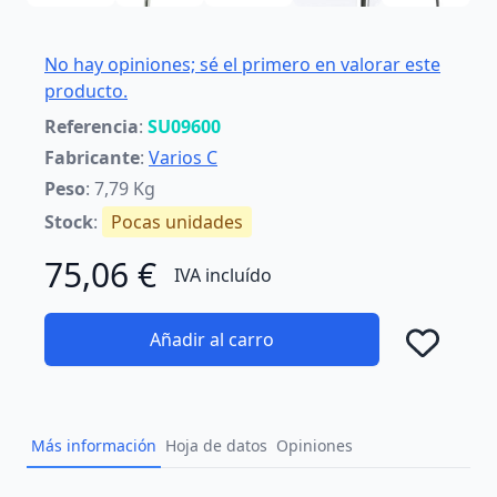
No hay opiniones; sé el primero en valorar este
producto.
Referencia
:
SU09600
Fabricante
:
Varios C
Peso
: 7,79 Kg
Stock
:
Pocas unidades
75,06 €
IVA incluído
Añadir al carro
Añad
Más información
Hoja de datos
Opiniones