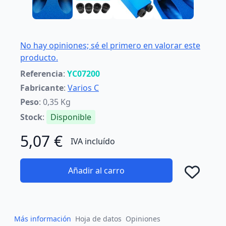
No hay opiniones; sé el primero en valorar este
producto.
Referencia
:
YC07200
Fabricante
:
Varios C
Peso
: 0,35 Kg
Stock
:
Disponible
5,07 €
IVA incluído
Añadir al carro
Añad
Más información
Hoja de datos
Opiniones