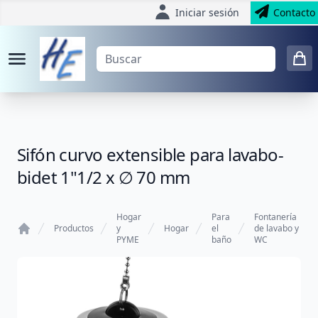
Iniciar sesión
Contacto
Sifón curvo extensible para lavabo-
bidet 1"1/2 x ∅ 70 mm
Hogar
Para
Fontanería
Productos
y
Hogar
el
de lavabo y
PYME
baño
WC
Home