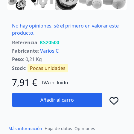
No hay opiniones; sé el primero en valorar este
producto.
Referencia
:
KS20500
Fabricante
:
Varios C
Peso
: 0,21 Kg
Stock
:
Pocas unidades
7,91 €
IVA incluído
Añadir al carro
Añad
Más información
Hoja de datos
Opiniones