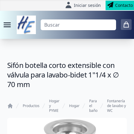
Iniciar sesión
Contacto
Sifón botella corto extensible con
válvula para lavabo-bidet 1"1/4 x ∅
70 mm
Hogar
Para
Fontanería
Productos
y
Hogar
el
de lavabo y
PYME
baño
WC
Home