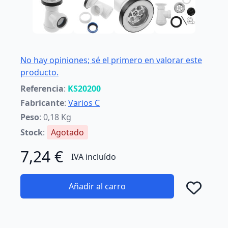
No hay opiniones; sé el primero en valorar este
producto.
Referencia
:
KS20200
Fabricante
:
Varios C
Peso
: 0,18 Kg
Stock
:
Agotado
7,24 €
IVA incluído
Añadir al carro
Añad