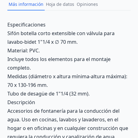
Más información
Hoja de datos
Opiniones
Description
Especificaciones
Sifón botella corto extensible con válvula para
lavabo-bidet 1"1/4 x ∅ 70 mm.
Material: PVC.
Incluye todos los elementos para el montaje
completo.
Medidas (diámetro x altura mínima-altura máxima):
70 x 130-196 mm.
Tubo de desagüe de 1"1/4 (32 mm).
Descripción
Accesorios de fontanería para la conducción del
agua. Uso en cocinas, lavabos y lavaderos, en el
hogar o en oficinas y en cualquier construcción que
requiera la conducción y canalización de agua.