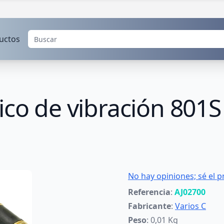
uctos
ico de vibración 801S
No hay opiniones; sé el p
Referencia
:
AJ02700
Fabricante
:
Varios C
Peso
: 0,01 Kg