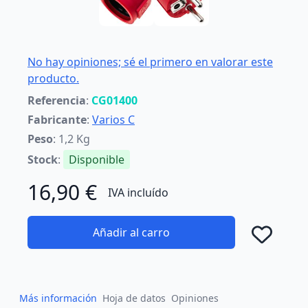
No hay opiniones; sé el primero en valorar este
producto.
Referencia
:
CG01400
Fabricante
:
Varios C
Peso
: 1,2 Kg
Stock
:
Disponible
16,90 €
IVA incluído
Añadir al carro
Añad
Más información
Hoja de datos
Opiniones