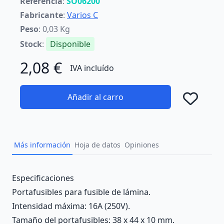
Referencia
:
SO06200
Fabricante
:
Varios C
Peso
: 0,03 Kg
Stock
:
Disponible
2,08 €
IVA incluído
Añadir al carro
Añad
Más información
Hoja de datos
Opiniones
Description
Especificaciones
Portafusibles para fusible de lámina.
Intensidad máxima: 16A (250V).
Tamaño del portafusibles: 38 x 44 x 10 mm.