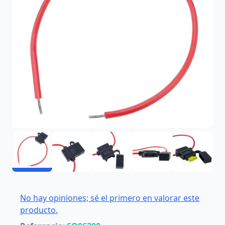
No hay opiniones; sé el primero en valorar este
producto.