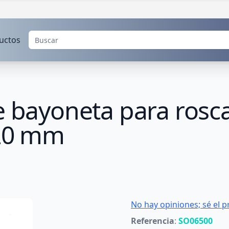
uctos
e bayoneta para rosc
 20 mm
No hay opiniones; sé el p
Referencia
:
SO06500