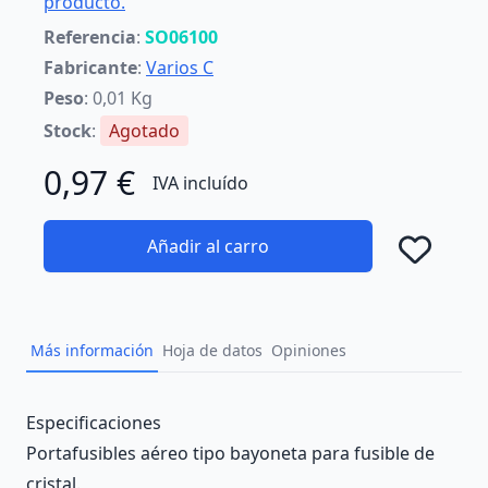
producto.
Referencia
:
SO06100
Fabricante
:
Varios C
Peso
: 0,01 Kg
Stock
:
Agotado
0,97 €
IVA incluído
Añadir al carro
Añad
Más información
Hoja de datos
Opiniones
Description
Especificaciones
Portafusibles aéreo tipo bayoneta para fusible de
cristal.