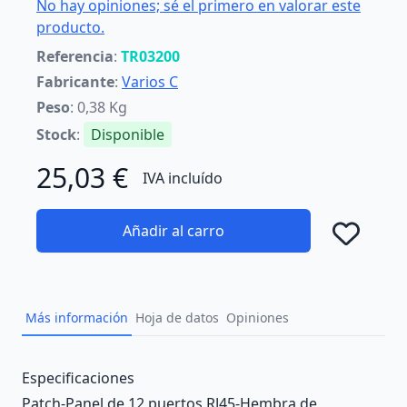
No hay opiniones; sé el primero en valorar este
producto.
Referencia
:
TR03200
Fabricante
:
Varios C
Peso
: 0,38 Kg
Stock
:
Disponible
25,03 €
IVA incluído
Añadir al carro
Añad
Más información
Hoja de datos
Opiniones
Description
Especificaciones
Patch-Panel de 12 puertos RJ45-Hembra de