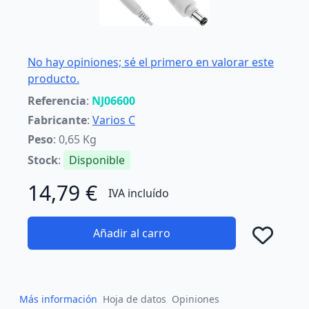
No hay opiniones; sé el primero en valorar este
producto.
Referencia
:
NJ06600
Fabricante
:
Varios C
Peso
: 0,65 Kg
Stock
:
Disponible
14,79 €
IVA incluído
Añadir al carro
Añad
Más información
Hoja de datos
Opiniones