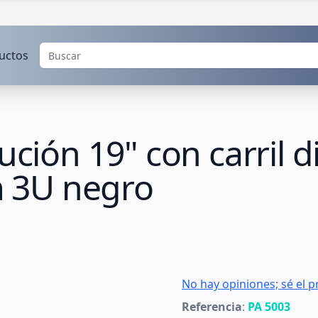
uctos
ución 19" con carril d
 3U negro
No hay opiniones; sé el p
Referencia
:
PA 5003