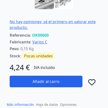
No hay opiniones; sé el primero en valorar este
producto.
Referencia
:
OK00600
Fabricante
:
Varios C
Peso
: 0,15 Kg
Stock
:
Pocas unidades
4,24 €
IVA incluído
Añadir al carro
Añad
Más información
Hoja de datos
Opiniones