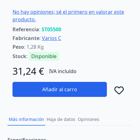
No hay opiniones; sé el primero en valorar este
producto.
Referencia
:
ST05500
Fabricante
:
Varios C
Peso
: 1,28 Kg
Stock
:
Disponible
31,24 €
IVA incluído
Añadir al carro
Añad
Más información
Hoja de datos
Opiniones
Description
Especificaciones