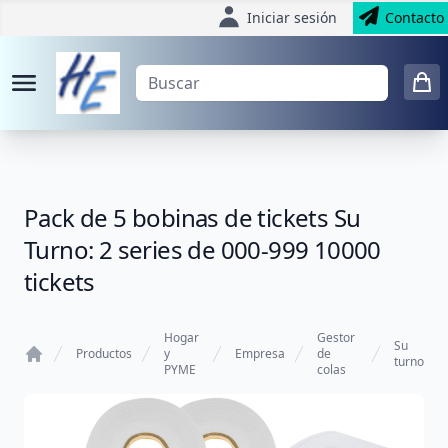
Iniciar sesión
Contacto
Pack de 5 bobinas de tickets Su
Turno: 2 series de 000-999 10000
tickets
Hogar
Gestor
Su
Productos
y
Empresa
de
turno
PYME
colas
Home