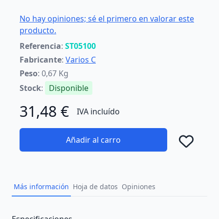
No hay opiniones; sé el primero en valorar este
producto.
Referencia
:
ST05100
Fabricante
:
Varios C
Peso
: 0,67 Kg
Stock
:
Disponible
31,48 €
IVA incluído
Añadir al carro
Añad
Más información
Hoja de datos
Opiniones
Description
Especificaciones