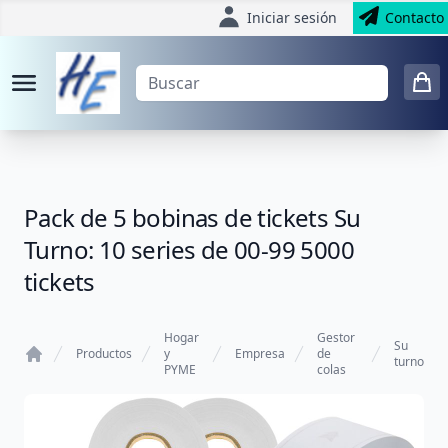
Iniciar sesión
Contacto
Pack de 5 bobinas de tickets Su
Turno: 10 series de 00-99 5000
tickets
Hogar
Gestor
Su
Productos
y
Empresa
de
turno
PYME
colas
Home