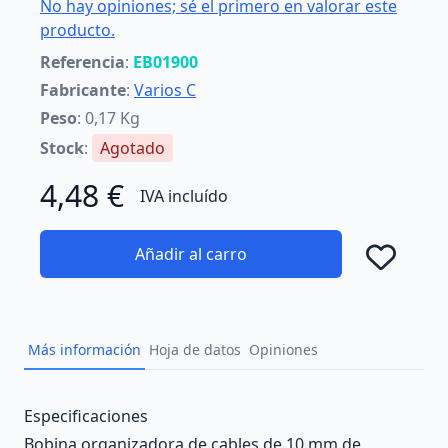
No hay opiniones; sé el primero en valorar este
producto.
Referencia
:
EB01900
Fabricante
:
Varios C
Peso
: 0,17 Kg
Stock
:
Agotado
4,48 €
IVA incluído
Añadir al carro
Añad
Más información
Hoja de datos
Opiniones
Description
Especificaciones
Bobina organizadora de cables de 10 mm de