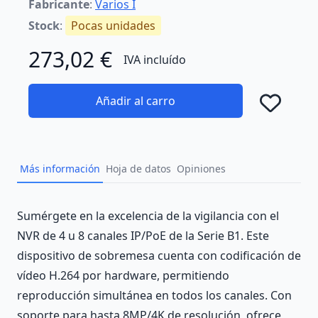
Fabricante
:
Varios I
Stock
:
Pocas unidades
273,02 €
IVA incluído
Añadir al carro
Añad
Más información
Hoja de datos
Opiniones
Description
Sumérgete en la excelencia de la vigilancia con el
NVR de 4 u 8 canales IP/PoE de la Serie B1. Este
dispositivo de sobremesa cuenta con codificación de
vídeo H.264 por hardware, permitiendo
reproducción simultánea en todos los canales. Con
soporte para hasta 8MP/4K de resolución, ofrece