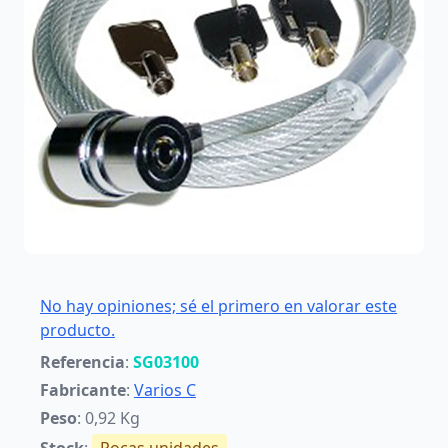
No hay opiniones; sé el primero en valorar este
producto.
Referencia
:
SG03100
Fabricante
:
Varios C
Peso
: 0,92 Kg
Stock
:
Pocas unidades